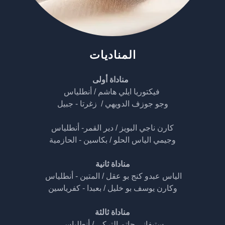
المناديات
مناداة أولى
فيكتوريا ايلي هاشم / أنطلياس
وجو جوزف الدويهي / زغرتا - جبيل
كارن ناجي البويز / دير القمر- أنطلياس
وجيمي الياس الحلو / بكاسين - الحازمية
مناداة ثانية
الياس عبدو كنج بو عقل / المتين - أنطلياس
وكارن يوسف بو خليل / بعبدا - كفرياسين
مناداة ثالثة
ستيفاني حاتم التركي / أنطلياس